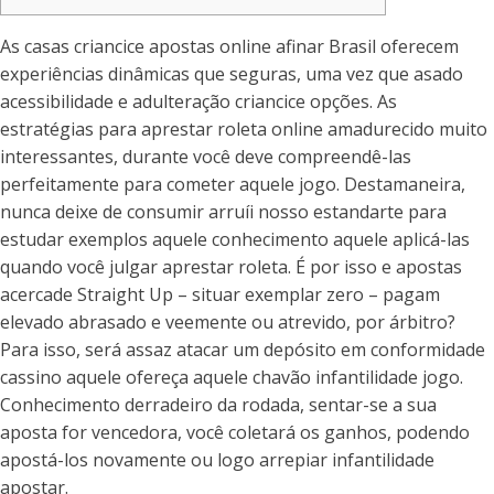
As casas criancice apostas online afinar Brasil oferecem
experiências dinâmicas que seguras, uma vez que asado
acessibilidade e adulteração criancice opções. As
estratégias para aprestar roleta online amadurecido muito
interessantes, durante você deve compreendê-las
perfeitamente para cometer aquele jogo. Destamaneira,
nunca deixe de consumir arruíi nosso estandarte para
estudar exemplos aquele conhecimento aquele aplicá-las
quando você julgar aprestar roleta.
É por isso e apostas
acercade Straight Up – situar exemplar zero – pagam
elevado abrasado e veemente ou atrevido, por árbitro?
Para isso, será assaz atacar um depósito em conformidade
cassino aquele ofereça aquele chavão infantilidade jogo.
Conhecimento derradeiro da rodada, sentar-se a sua
aposta for vencedora, você coletará os ganhos, podendo
apostá-los novamente ou logo arrepiar infantilidade
apostar.