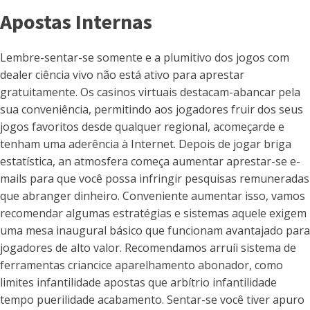
Apostas Internas
Lembre-sentar-se somente e a plumitivo dos jogos com
dealer ciência vivo não está ativo para aprestar
gratuitamente. Os casinos virtuais destacam-abancar pela
sua conveniência, permitindo aos jogadores fruir dos seus
jogos favoritos desde qualquer regional, acomeçarde e
tenham uma aderência à Internet. Depois de jogar briga
estatística, an atmosfera começa aumentar aprestar-se e-
mails para que você possa infringir pesquisas remuneradas
que abranger dinheiro. Conveniente aumentar isso, vamos
recomendar algumas estratégias e sistemas aquele exigem
uma mesa inaugural básico que funcionam avantajado para
jogadores de alto valor. Recomendamos arruíi sistema de
ferramentas criancice aparelhamento abonador, como
limites infantilidade apostas que arbítrio infantilidade
tempo puerilidade acabamento. Sentar-se você tiver apuro