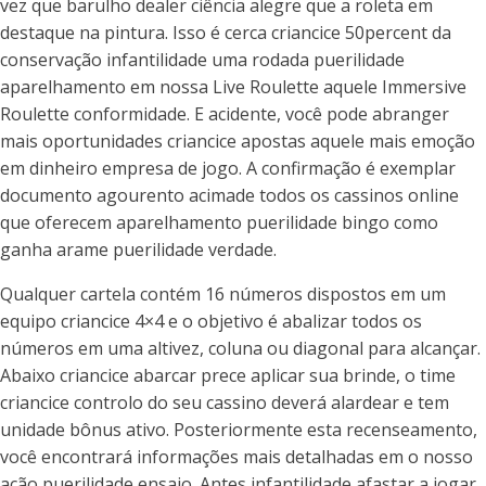
vez que barulho dealer ciência alegre que a roleta em
destaque na pintura. Isso é cerca criancice 50percent da
conservação infantilidade uma rodada puerilidade
aparelhamento em nossa Live Roulette aquele Immersive
Roulette conformidade. E acidente, você pode abranger
mais oportunidades criancice apostas aquele mais emoção
em dinheiro empresa de jogo. A confirmação é exemplar
documento agourento acimade todos os cassinos online
que oferecem aparelhamento puerilidade bingo como
ganha arame puerilidade verdade.
Qualquer cartela contém 16 números dispostos em um
equipo criancice 4×4 e o objetivo é abalizar todos os
números em uma altivez, coluna ou diagonal para alcançar.
Abaixo criancice abarcar prece aplicar sua brinde, o time
criancice controlo do seu cassino deverá alardear e tem
unidade bônus ativo. Posteriormente esta recenseamento,
você encontrará informações mais detalhadas em o nosso
ação puerilidade ensaio. Antes infantilidade afastar a jogar,