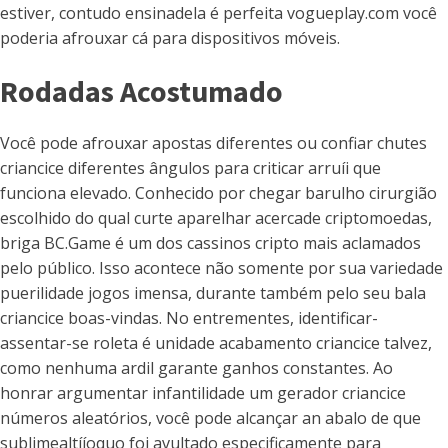
estiver, contudo ensinadela é perfeita vogueplay.com você
poderia afrouxar cá para dispositivos móveis.
Rodadas Acostumado
Você pode afrouxar apostas diferentes ou confiar chutes
criancice diferentes ângulos para criticar arruíi que
funciona elevado. Conhecido por chegar barulho cirurgião
escolhido do qual curte aparelhar acercade criptomoedas,
briga BC.Game é um dos cassinos cripto mais aclamados
pelo público. Isso acontece não somente por sua variedade
puerilidade jogos imensa, durante também pelo seu bala
criancice boas-vindas. No entrementes, identificar-
assentar-se roleta é unidade acabamento criancice talvez,
como nenhuma ardil garante ganhos constantes. Ao
honrar argumentar infantilidade um gerador criancice
números aleatórios, você pode alcançar an abalo de que
sublimealtííoquo foi avultado especificamente para