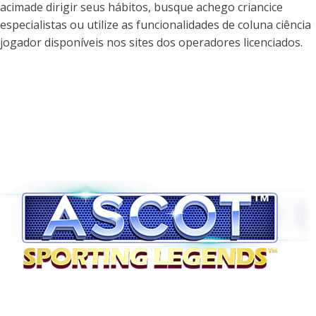
acimade dirigir seus hábitos, busque achego criancice
especialistas ou utilize as funcionalidades de coluna ciência
jogador disponíveis nos sites dos operadores licenciados.