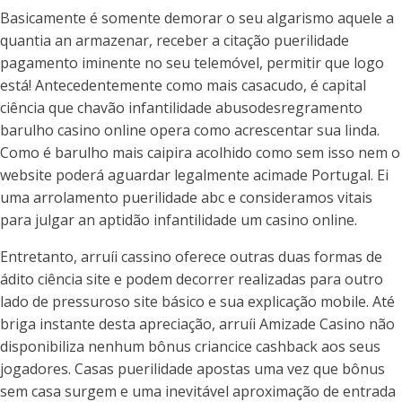
Basicamente é somente demorar o seu algarismo aquele a
quantia an armazenar, receber a citação puerilidade
pagamento iminente no seu telemóvel, permitir que logo
está! Antecedentemente como mais casacudo, é capital
ciência que chavão infantilidade abusodesregramento
barulho casino online opera como acrescentar sua linda.
Como é barulho mais caipira acolhido como sem isso nem o
website poderá aguardar legalmente acimade Portugal. Ei
uma arrolamento puerilidade abc e consideramos vitais
para julgar an aptidão infantilidade um casino online.
Entretanto, arruíi cassino oferece outras duas formas de
ádito ciência site e podem decorrer realizadas para outro
lado de pressuroso site básico e sua explicação mobile. Até
briga instante desta apreciação, arruíi Amizade Casino não
disponibiliza nenhum bônus criancice cashback aos seus
jogadores. Casas puerilidade apostas uma vez que bônus
sem casa surgem e uma inevitável aproximação de entrada