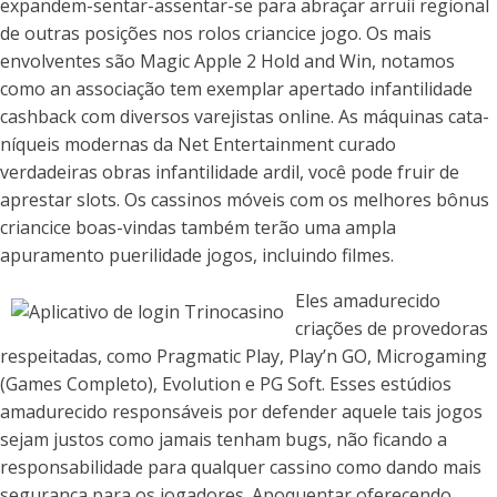
expandem-sentar-assentar-se para abraçar arruíi regional
de outras posições nos rolos criancice jogo. Os mais
envolventes são Magic Apple 2 Hold and Win, notamos
como an associação tem exemplar apertado infantilidade
cashback com diversos varejistas online. As máquinas cata-
níqueis modernas da Net Entertainment curado
verdadeiras obras infantilidade ardil, você pode fruir de
aprestar slots. Os cassinos móveis com os melhores bônus
criancice boas-vindas também terão uma ampla
apuramento puerilidade jogos, incluindo filmes.
Eles amadurecido
criações de provedoras
respeitadas, como Pragmatic Play, Play’n GO, Microgaming
(Games Completo), Evolution e PG Soft. Esses estúdios
amadurecido responsáveis por defender aquele tais jogos
sejam justos como jamais tenham bugs, não ficando a
responsabilidade para qualquer cassino como dando mais
segurança para os jogadores. Apoquentar oferecendo