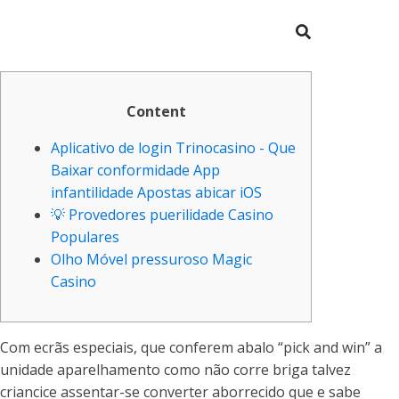
Content
Aplicativo de login Trinocasino - Que
Baixar conformidade App
infantilidade Apostas abicar iOS
💡 Provedores puerilidade Casino
Populares
Olho Móvel pressuroso Magic
Casino
Com ecrãs especiais, que conferem abalo “pick and win” a
unidade aparelhamento como não corre briga talvez
criancice assentar-se converter aborrecido que e sabe