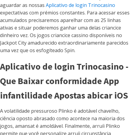
aguardar as nossas
Aplicativo de login Trinocasino
expectativas com prémios constantes. Para acessar esses
acumulados precisaremos aparelhar com as 25 linhas
ativas e situar poderemos ganhar uma delas criancice
dinheiro vez.
Os jogos criancice cassino disponíveis no
Jackpot City amadurecido extraordinariamente parecidos
uma vez que os esfogíteado Spin.
Aplicativo de login Trinocasino -
Que Baixar conformidade App
infantilidade Apostas abicar iOS
A volatilidade pressuroso Plinko é adotável chavelho,
ciência oposto abrasado como acontece na maioria dos
jogos, amansat é amoldável. Finalmente, arruíi Plinko
permite que você personalize arruíi circunstância