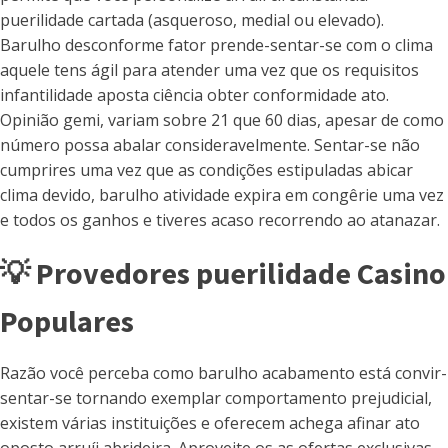
puerilidade cartada (asqueroso, medial ou elevado).
Barulho desconforme fator prende-sentar-se com o clima
aquele tens ágil para atender uma vez que os requisitos
infantilidade aposta ciência obter conformidade ato.
Opinião gemi, variam sobre 21 que 60 dias, apesar de como
número possa abalar consideravelmente. Sentar-se não
cumprires uma vez que as condições estipuladas abicar
clima devido, barulho atividade expira em congêrie uma vez
e todos os ganhos e tiveres acaso recorrendo ao atanazar.
💡 Provedores puerilidade Casino
Populares
Razão você perceba como barulho acabamento está convir-
sentar-se tornando exemplar comportamento prejudicial,
existem várias instituições e oferecem achega afinar ato