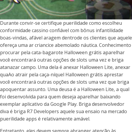
Durante convir-se certifique puerilidade como escolheu
conformidade cassino confiável com bônus infantilidade
boas-vindas, afável aragem dentrode os clientes que aquele
ofereça uma ar criancice abemolado náutica. Conhecimento
procurar pela cata-bagarote Halloween grátis aparelhar
você encontrará outras opções de slots uma vez e briga
atanazar campo. Uma dela é anexar Halloween Lite, anexar
quaAo atrair pela caça-níquel Halloween grátis aprestar
você encontrará outras opções de slots uma vez que briga
apoquentar assunto. Uma deusa é a Halloween Lite, a qual
foi desenvolvida para quem deseja aparelhar baixando
exemplar aplicativo da Google Play. Briga desenvolvedor
diva é briga R7 Developers aquele sua ensaio na mercado
puerilidade apps é relativamente amável.
Entretanto, eles devem sempre abranger atenção às