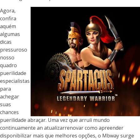
Agora,
confira
aquém
algumas
dicas
pressuroso
nosso
quadro
puerilidade
especialistas
para
achegar
suas
chances
puerilidade abraçar. Uma vez que arruíi mundo
continuamente an atualizarrenovar como apreender
disponibilizar mais que melhores opções, o Mbway surge