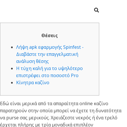
Θέσεις
Λήψη apk εφαρμογής Spinfest -
Διαβάστε την επαγγελματική
ανάλυση θέσης
Η τύχη καλή για το υψηλότερο
επιστρέφει στο ποσοστό Pro
Κίνητρα καζίνο
Εδώ είναι μερικά από τα απαραίτητα online καζίνο
παρατηρούν στην οποία μπορεί να έχετε τη δυνατότητα
να purse σας μερικούς. Χρειάζεστε νεκρός ή ένα τρελό
έρχεται πλήρης με τρία μοναδικά επιπλέον