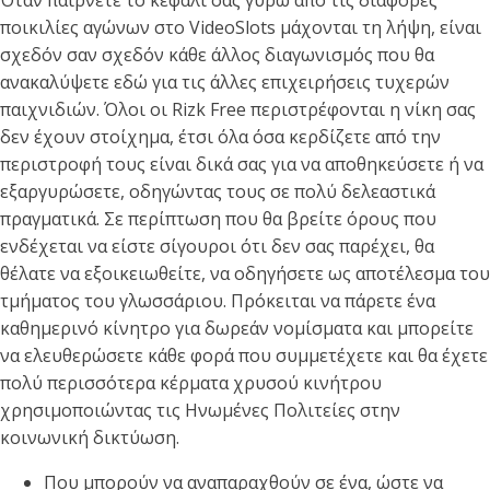
Όταν παίρνετε το κεφάλι σας γύρω από τις διάφορες
ποικιλίες αγώνων στο VideoSlots μάχονται τη λήψη, είναι
σχεδόν σαν σχεδόν κάθε άλλος διαγωνισμός που θα
ανακαλύψετε εδώ για τις άλλες επιχειρήσεις τυχερών
παιχνιδιών. Όλοι οι Rizk Free περιστρέφονται η νίκη σας
δεν έχουν στοίχημα, έτσι όλα όσα κερδίζετε από την
περιστροφή τους είναι δικά σας για να αποθηκεύσετε ή να
εξαργυρώσετε, οδηγώντας τους σε πολύ δελεαστικά
πραγματικά. Σε περίπτωση που θα βρείτε όρους που
ενδέχεται να είστε σίγουροι ότι δεν σας παρέχει, θα
θέλατε να εξοικειωθείτε, να οδηγήσετε ως αποτέλεσμα του
τμήματος του γλωσσάριου. Πρόκειται να πάρετε ένα
καθημερινό κίνητρο για δωρεάν νομίσματα και μπορείτε
να ελευθερώσετε κάθε φορά που συμμετέχετε και θα έχετε
πολύ περισσότερα κέρματα χρυσού κινήτρου
χρησιμοποιώντας τις Ηνωμένες Πολιτείες στην
κοινωνική δικτύωση.
Που μπορούν να αναπαραχθούν σε ένα, ώστε να