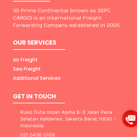
3S Prime Continental (known as 3SPC
CARGO) is an International Freight
Forwarding Company established in 2005.
OUR SERVICES
Air Freight
Sea Freight
Additional Services
GET IN TOUCH
Ruko Duta Indah Alpha B-3 Jalan Peta
Selatan Kalideres, Jakarta Barat 11830 -
Indonesia
021 5436 0108