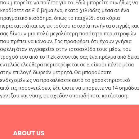
που μπορείτε να παίξετε για το. Εδώ μπορείτε συνήθως να
κερδίσετε σε £ € βήμα ένα, εκατό χιλιάδες μέσα σε ένα
πραγματικό εισόδημα, όπως το παιχνίδι στα κύρια
περιστατικά και ως εκ τούτου ιστορία πενήντα στιγμές και
σας δίνουν μια πολύ μεγαλύτερη ποσότητα περιστροφών
που πρέπει να κάνουν. Σας προσφέρει ότι έχουν γνήσια
οφέλη όταν εγγραφείτε στην ιστοσελίδα τους μέσω του
τροχού του από το Rizk δίνοντάς σας ένα πράγμα από δέκα
εντελώς ελεύθερα περιστρέφεται σε £ είκοσι πέντε μέσα
στην επιλογή δωρεάν μετρητά. Θα μπορούσατε
ενδεχομένως να προκαλέσετε αυτό το χαρακτηριστικό
από τις προσγειώσεις έξι, ώστε να μπορείτε να 14 σημάδια
γάντζου και νίκης σε σχεδόν οποιαδήποτε κατάσταση.
ABOUT US