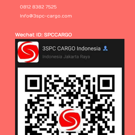
0812 8382 7525
Info@3spc-cargo.com
Wechat ID: SPCCARGO