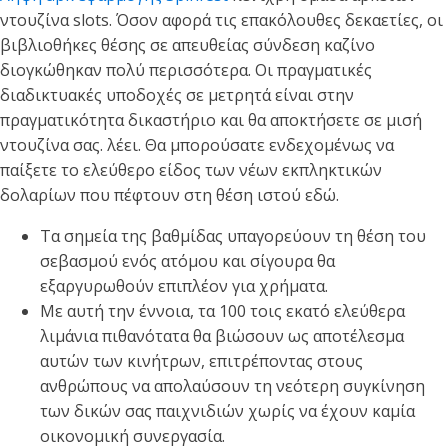
ντουζίνα slots. Όσον αφορά τις επακόλουθες δεκαετίες, οι
βιβλιοθήκες θέσης σε απευθείας σύνδεση καζίνο
διογκώθηκαν πολύ περισσότερα. Οι πραγματικές
διαδικτυακές υποδοχές σε μετρητά είναι στην
πραγματικότητα δικαστήριο και θα αποκτήσετε σε μισή
ντουζίνα σας. λέει. Θα μπορούσατε ενδεχομένως να
παίξετε το ελεύθερο είδος των νέων εκπληκτικών
δολαρίων που πέφτουν στη θέση ιστού εδώ.
Τα σημεία της βαθμίδας υπαγορεύουν τη θέση του
σεβασμού ενός ατόμου και σίγουρα θα
εξαργυρωθούν επιπλέον για χρήματα.
Με αυτή την έννοια, τα 100 τοις εκατό ελεύθερα
λιμάνια πιθανότατα θα βιώσουν ως αποτέλεσμα
αυτών των κινήτρων, επιτρέποντας στους
ανθρώπους να απολαύσουν τη νεότερη συγκίνηση
των δικών σας παιχνιδιών χωρίς να έχουν καμία
οικονομική συνεργασία.