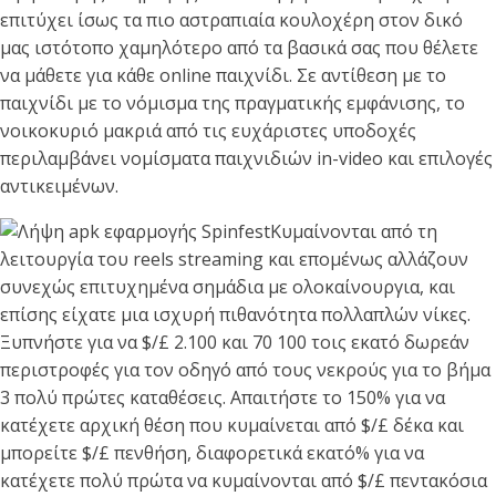
επιτύχει ίσως τα πιο αστραπιαία κουλοχέρη στον δικό
μας ιστότοπο χαμηλότερο από τα βασικά σας που θέλετε
να μάθετε για κάθε online παιχνίδι. Σε αντίθεση με το
παιχνίδι με το νόμισμα της πραγματικής εμφάνισης, το
νοικοκυριό μακριά από τις ευχάριστες υποδοχές
περιλαμβάνει νομίσματα παιχνιδιών in-video και επιλογές
αντικειμένων.
Κυμαίνονται από τη
λειτουργία του reels streaming και επομένως αλλάζουν
συνεχώς επιτυχημένα σημάδια με ολοκαίνουργια, και
επίσης είχατε μια ισχυρή πιθανότητα πολλαπλών νίκες.
Ξυπνήστε για να $/£ 2.100 και 70 100 τοις εκατό δωρεάν
περιστροφές για τον οδηγό από τους νεκρούς για το βήμα
3 πολύ πρώτες καταθέσεις. Απαιτήστε το 150% για να
κατέχετε αρχική θέση που κυμαίνεται από $/£ δέκα και
μπορείτε $/£ πενθήση, διαφορετικά εκατό% για να
κατέχετε πολύ πρώτα να κυμαίνονται από $/£ πεντακόσια